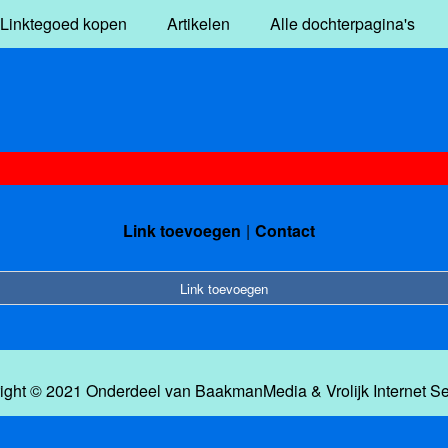
Linktegoed kopen
Artikelen
Alle dochterpagina's
Link toevoegen
Contact
Link toevoegen
ight © 2021 Onderdeel van
BaakmanMedia
&
Vrolijk Internet S